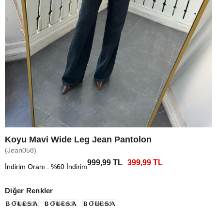
Koyu Mavi Wide Leg Jean Pantolon
(Jean058)
999,99 TL
399,99 TL
İndirim Oranı
:
%
60
İndirim
Diğer Renkler
Tükendi
Tükendi
Tükendi