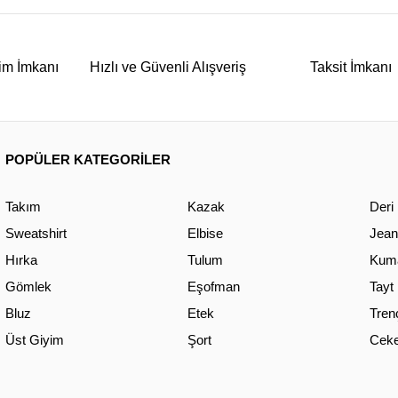
im İmkanı
Hızlı ve Güvenli Alışveriş
Taksit İmkanı
POPÜLER KATEGORİLER
Takım
Kazak
Deri
Sweatshirt
Elbise
Jean
Hırka
Tulum
Kuma
Gömlek
Eşofman
Tayt
Bluz
Etek
Tren
Üst Giyim
Şort
Ceke