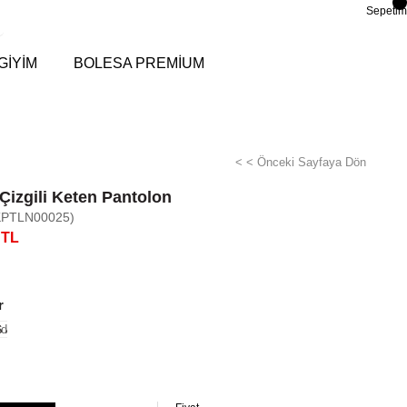
Sepetim
GİYİM
BOLESA PREMİUM
< < Önceki Sayfaya Dön
Çizgili Keten Pantolon
KPTLN00025)
 TL
r
di