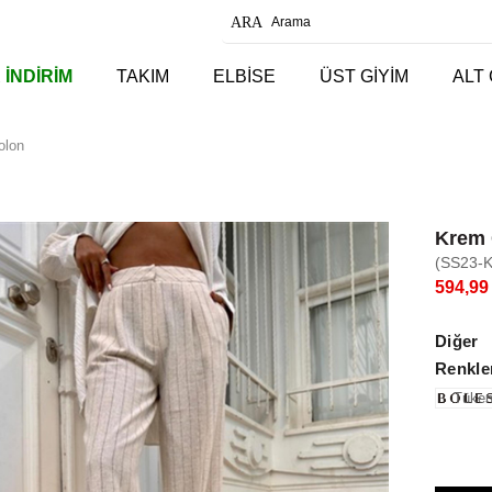
 İNDİRİM
TAKIM
ELBİSE
ÜST GİYİM
ALT 
olon
Krem 
(SS23-
594,99
Diğer
Renkle
Tüken