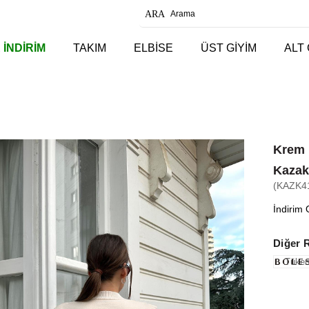
 İNDİRİM
TAKIM
ELBİSE
ÜST GİYİM
ALT 
Krem 
Kaza
(KAZK4
İndirim 
Diğer 
Tüken