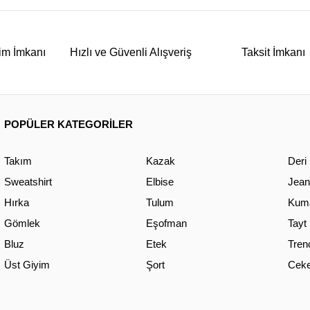
im İmkanı
Hızlı ve Güvenli Alışveriş
Taksit İmkanı
POPÜLER KATEGORİLER
Takım
Kazak
Deri
Sweatshirt
Elbise
Jean
Hırka
Tulum
Kuma
Gömlek
Eşofman
Tayt
Bluz
Etek
Tren
Üst Giyim
Şort
Ceke