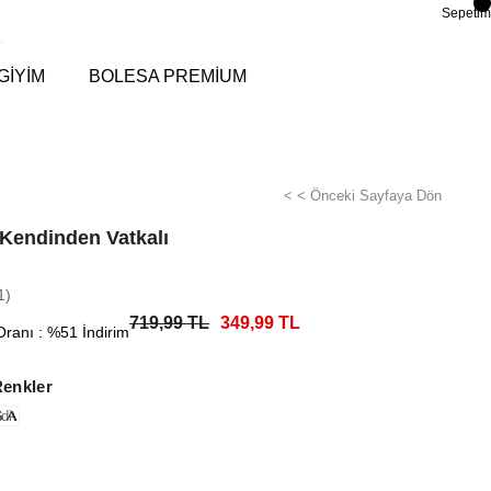
Sepetim
GİYİM
BOLESA PREMİUM
< < Önceki Sayfaya Dön
Kendinden Vatkalı
k
1)
719,99 TL
349,99 TL
Oranı
:
%
51
İndirim
Renkler
di