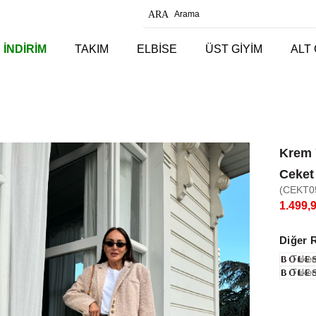
 İNDİRİM
TAKIM
ELBİSE
ÜST GİYİM
ALT 
Krem Y
Ceket
(CEKT0
1.499,
Diğer 
Tüken
Tüken