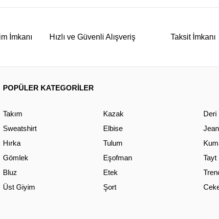
im İmkanı
Hızlı ve Güvenli Alışveriş
Taksit İmkanı
POPÜLER KATEGORİLER
Takım
Kazak
Deri
Sweatshirt
Elbise
Jean
Hırka
Tulum
Kuma
Gömlek
Eşofman
Tayt
Bluz
Etek
Tren
Üst Giyim
Şort
Ceke