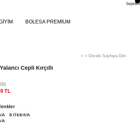
Sepetim
GİYİM
BOLESA PREMİUM
< < Önceki Sayfaya Dön
alancı Cepli Kırçıllı
50)
99 TL
Renkler
di
Tükendi
di