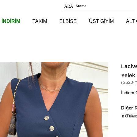
 İNDİRİM
TAKIM
ELBİSE
ÜST GİYİM
ALT 
Laciv
Yelek
(SS23-
İndirim 
Diğer 
Tüken