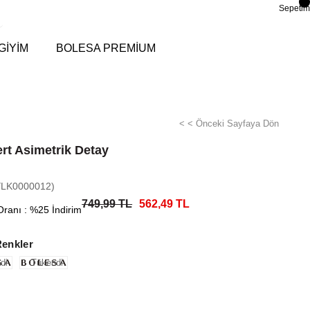
Sepetim
GİYİM
BOLESA PREMİUM
< < Önceki Sayfaya Dön
ert Asimetrik Detay
YLK0000012)
749,99 TL
562,49 TL
Oranı
:
%
25
İndirim
Renkler
di
Tükendi