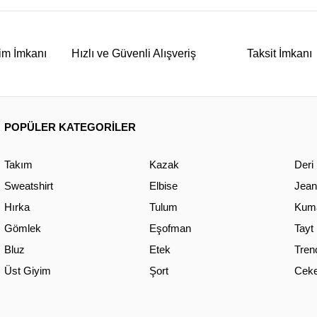
im İmkanı
Hızlı ve Güvenli Alışveriş
Taksit İmkanı
POPÜLER KATEGORİLER
Takım
Kazak
Deri
Sweatshirt
Elbise
Jean
Hırka
Tulum
Kuma
Gömlek
Eşofman
Tayt
Bluz
Etek
Tren
Üst Giyim
Şort
Ceke