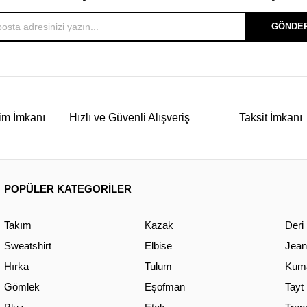
GÖNDE
im İmkanı
Hızlı ve Güvenli Alışveriş
Taksit İmkanı
POPÜLER KATEGORİLER
Takım
Kazak
Deri
Sweatshirt
Elbise
Jean
Hırka
Tulum
Kuma
Gömlek
Eşofman
Tayt