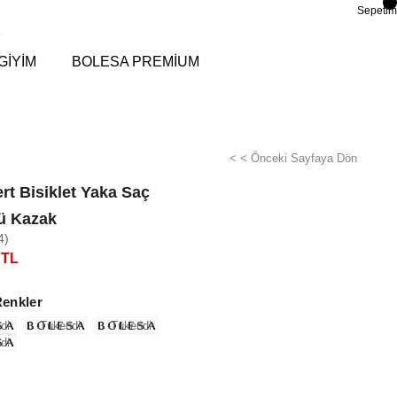
Sepetim
GİYİM
BOLESA PREMİUM
< < Önceki Sayfaya Dön
rt Bisiklet Yaka Saç
ü Kazak
4)
 TL
Renkler
di
Tükendi
Tükendi
di