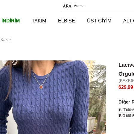
 İNDİRİM
TAKIM
ELBİSE
ÜST GİYİM
ALT 
ü Kazak
Lacive
Örgül
(KAZK6
629,99
Diğer 
Tüken
Tüken