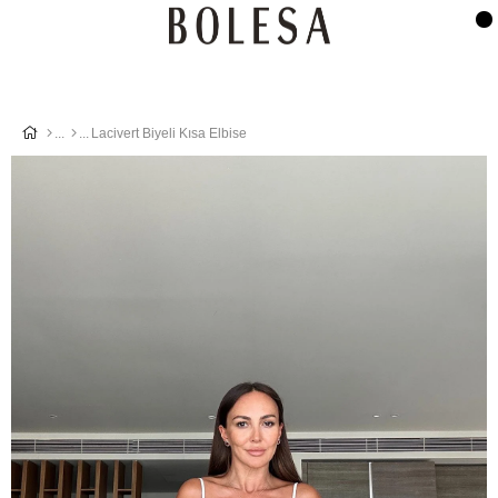
Lacivert Biyeli Kısa Elbise