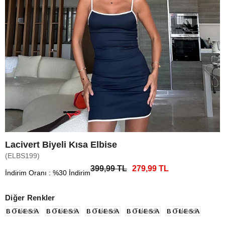
Lacivert Biyeli Kısa Elbise
(ELBS199)
399,99 TL
279,99 TL
İndirim Oranı
:
%
30
İndirim
Diğer Renkler
Tükendi
Tükendi
Tükendi
Tükendi
Tükendi