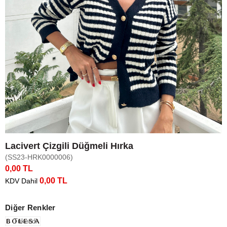
Lacivert Çizgili Düğmeli Hırka
(SS23-HRK0000006)
0,00 TL
0,00 TL
KDV Dahil
Diğer Renkler
Tükendi