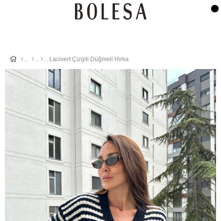
Lacivert Çizgili Düğmeli Hırka