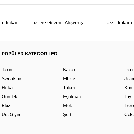
im İmkanı
Hızlı ve Güvenli Alışveriş
Taksit İmkanı
POPÜLER KATEGORİLER
Takım
Kazak
Deri
Sweatshirt
Elbise
Jean
Hırka
Tulum
Kuma
Gömlek
Eşofman
Tayt
Bluz
Etek
Tren
Üst Giyim
Şort
Ceke