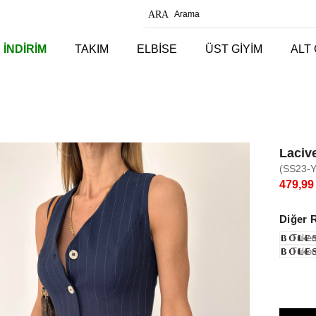
 İNDİRİM
TAKIM
ELBİSE
ÜST GİYİM
ALT 
Lacive
(SS23-
479,99
Diğer 
Tüken
Tüken