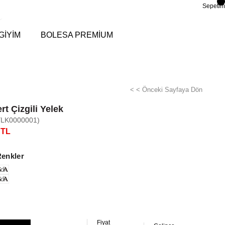
Sepetim
GİYİM
BOLESA PREMİUM
< < Önceki Sayfaya Dön
rt Çizgili Yelek
YLK0000001)
 TL
Renkler
di
di
Fiyat