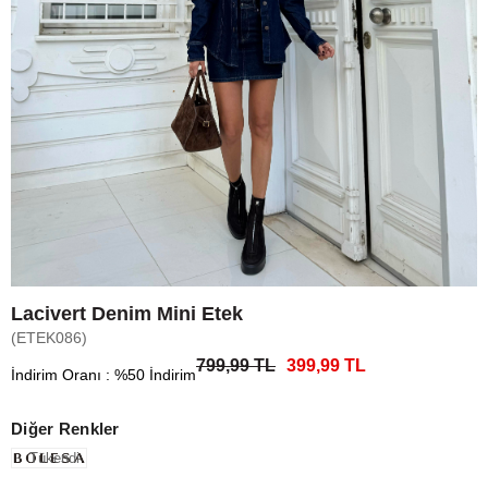
Lacivert Denim Mini Etek
(ETEK086)
799,99 TL
399,99 TL
İndirim Oranı
:
%
50
İndirim
Diğer Renkler
Tükendi