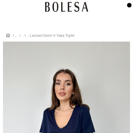
Lacivert Derin V Yaka Tişört