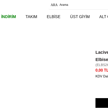
 İNDİRİM
TAKIM
ELBİSE
ÜST GİYİM
ALT 
Laciv
Elbis
(ELBS2
0,00 T
KDV Dah