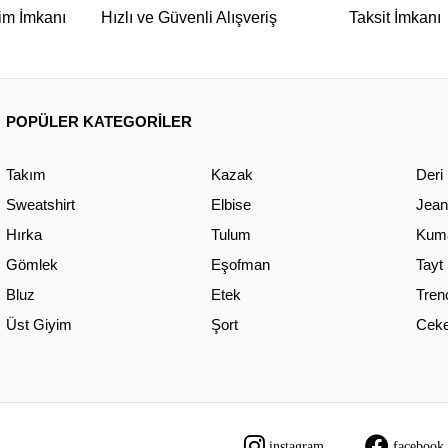
im İmkanı
Hızlı ve Güvenli Alışveriş
Taksit İmkanı
POPÜLER KATEGORİLER
Takım
Kazak
Deri
Sweatshirt
Elbise
Jean
Hırka
Tulum
Kuma
Gömlek
Eşofman
Tayt
Bluz
Etek
Tren
Üst Giyim
Şort
Ceke
instagram
facebook