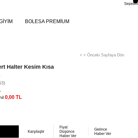
Sepetim
GİYİM
BOLESA PREMİUM
< < Önceki Sayfaya Dön
ert Halter Kesim Kısa
e
63)
L
0,00 TL
il
Fiyat
Gelince
Karşılaştır
Düşünce
Haber Ver
Haber Ver