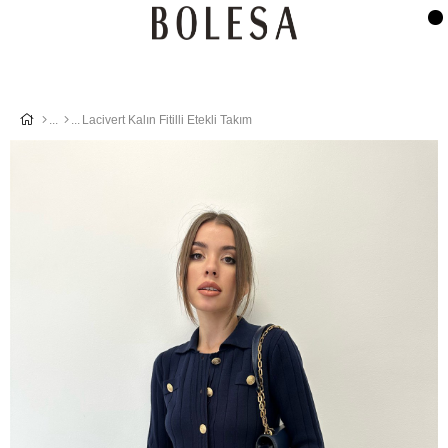
Lacivert Kalın Fitilli Etekli Takım