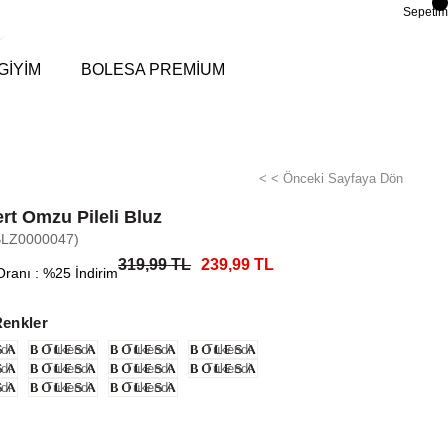
Sepetim
GİYİM
BOLESA PREMİUM
< < Önceki Sayfaya Dön
rt Omzu Pileli Bluz
BLZ0000047)
319,99 TL
239,99 TL
Oranı
:
%
25
İndirim
Renkler
di
Tükendi
Tükendi
Tükendi
di
Tükendi
Tükendi
Tükendi
di
Tükendi
Tükendi