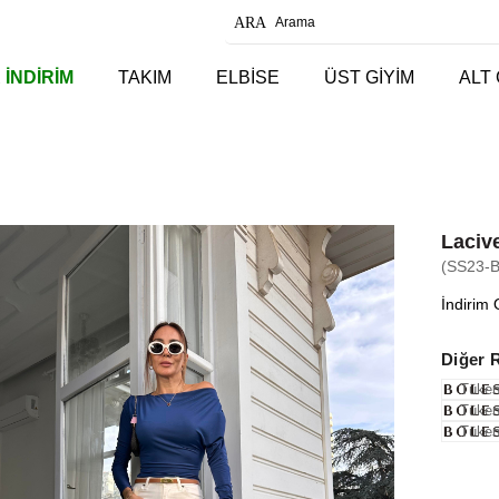
 İNDİRİM
TAKIM
ELBİSE
ÜST GİYİM
ALT 
Lacive
(SS23-
İndirim 
Diğer 
Tüken
Tüken
Tüken