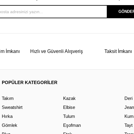
GÖNDE
im İmkanı
Hızlı ve Güvenli Alışveriş
Taksit İmkanı
POPÜLER KATEGORİLER
Takım
Kazak
Deri
Sweatshirt
Elbise
Jean
Hırka
Tulum
Kuma
Gömlek
Eşofman
Tayt