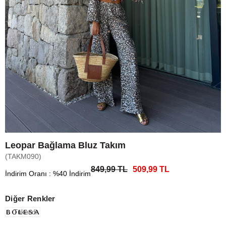
Leopar Bağlama Bluz Takım
(TAKM090)
849,99 TL
509,99 TL
İndirim Oranı
:
%
40
İndirim
Diğer Renkler
Tükendi