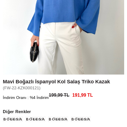
Mavi Boğazlı İspanyol Kol Salaş Triko Kazak
(FW-22-KZK000121)
199,99 TL
191,99 TL
İndirim Oranı
:
%
4
İndirim
Diğer Renkler
Tükendi
Tükendi
Tükendi
Tükendi