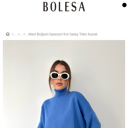
Mavi Boğazlı İspanyol Kol Salaş Triko Kazak