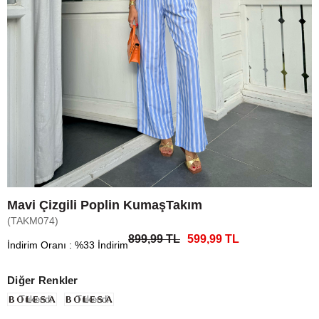
Mavi Çizgili Poplin KumaşTakım
(TAKM074)
899,99 TL
599,99 TL
İndirim Oranı
:
%
33
İndirim
Diğer Renkler
Tükendi
Tükendi