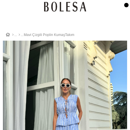
Mavi Çizgili Poplin KumaşTakım