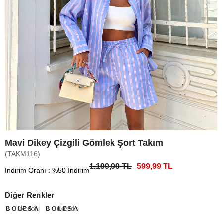
Mavi Dikey Çizgili Gömlek Şort Takım
(TAKM116)
1.199,99 TL
599,99 TL
İndirim Oranı
:
%
50
İndirim
Diğer Renkler
Tükendi
Tükendi