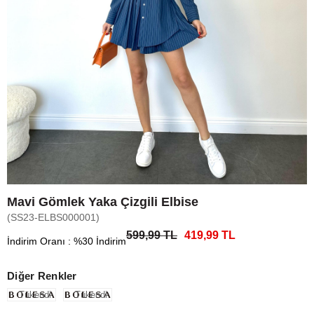
Mavi Gömlek Yaka Çizgili Elbise
(SS23-ELBS000001)
599,99 TL
419,99 TL
İndirim Oranı
:
%
30
İndirim
Diğer Renkler
Tükendi
Tükendi