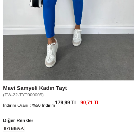
Mavi Samyeli Kadın Tayt
(FW-22-TYT000005)
179,99 TL
90,71 TL
İndirim Oranı
:
%
50
İndirim
Diğer Renkler
Tükendi