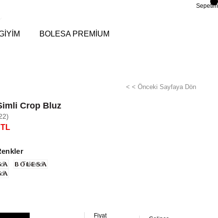
Sepetim
GİYİM
BOLESA PREMİUM
< < Önceki Sayfaya Dön
Simli Crop Bluz
22)
 TL
Renkler
di
Tükendi
di
Fiyat