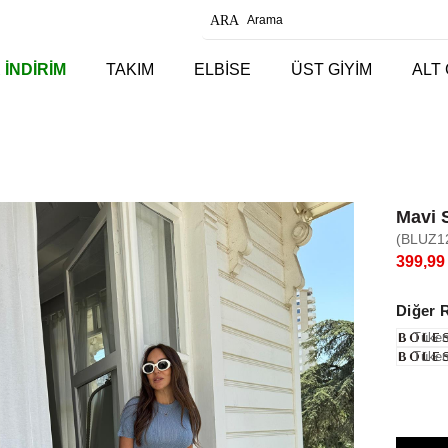
 İNDİRİM
TAKIM
ELBİSE
ÜST GİYİM
ALT 
Mavi 
(BLUZ1
399,99
Diğer 
Tüken
Tüken