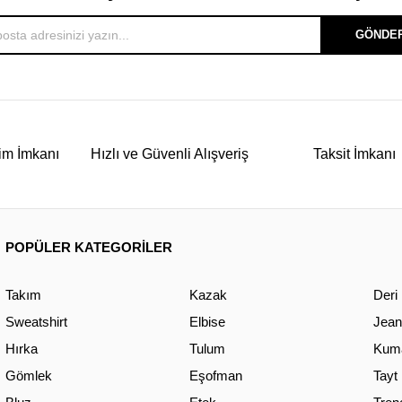
GÖNDE
im İmkanı
Hızlı ve Güvenli Alışveriş
Taksit İmkanı
POPÜLER KATEGORİLER
Takım
Kazak
Deri
Sweatshirt
Elbise
Jean
Hırka
Tulum
Kuma
Gömlek
Eşofman
Tayt