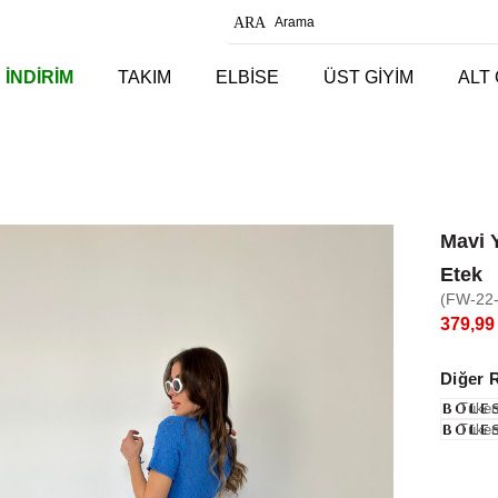
 İNDİRİM
TAKIM
ELBİSE
ÜST GİYİM
ALT 
Mavi Y
Etek
(FW-22
379,99
Diğer 
Tüken
Tüken