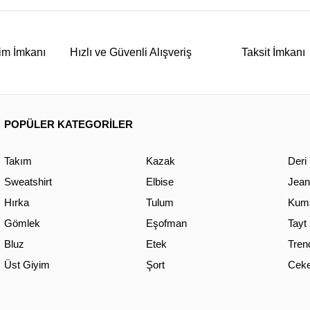
im İmkanı
Hızlı ve Güvenli Alışveriş
Taksit İmkanı
POPÜLER KATEGORİLER
Takım
Kazak
Deri
Sweatshirt
Elbise
Jean
Hırka
Tulum
Kuma
Gömlek
Eşofman
Tayt
Bluz
Etek
Tren
Üst Giyim
Şort
Ceke