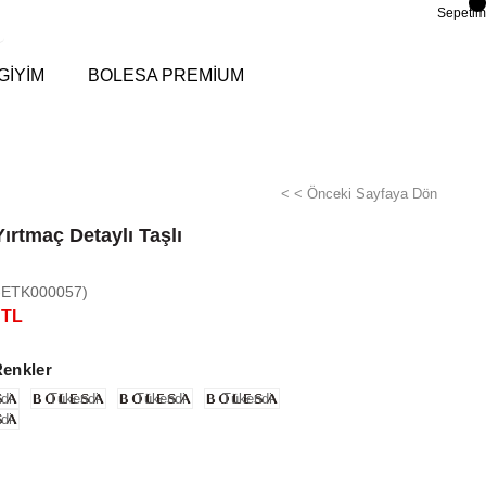
Sepetim
GİYİM
BOLESA PREMİUM
< < Önceki Sayfaya Dön
ırtmaç Detaylı Taşlı
-ETK000057)
 TL
Renkler
di
Tükendi
Tükendi
Tükendi
di