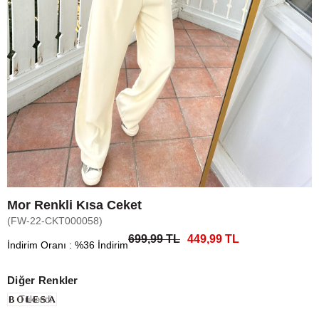
Mor Renkli Kısa Ceket
(FW-22-CKT000058)
699,99 TL
449,99 TL
İndirim Oranı
:
%
36
İndirim
Diğer Renkler
Tükendi