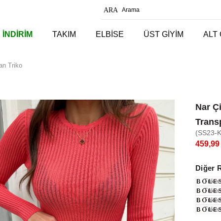
 İNDİRİM
TAKIM
ELBİSE
ÜST GİYİM
ALT 
an Triko
Nar Çi
Trans
(SS23-
459,99
Diğer 
Tüken
Tüken
Tüken
Tüken