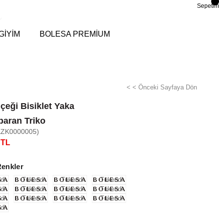
Sepetim
GİYİM
BOLESA PREMİUM
< < Önceki Sayfaya Dön
çeği Bisiklet Yaka
paran Triko
KZK0000005)
 TL
Renkler
di
Tükendi
Tükendi
Tükendi
di
Tükendi
Tükendi
Tükendi
di
Tükendi
Tükendi
Tükendi
di