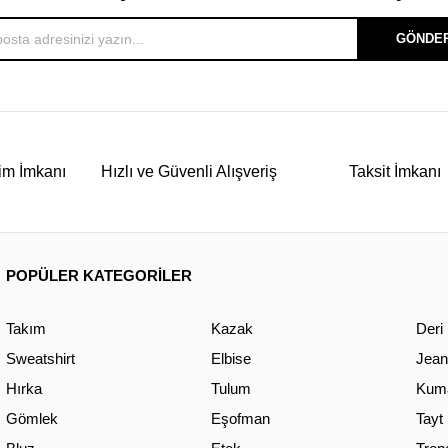
GÖNDE
im İmkanı
Hızlı ve Güvenli Alışveriş
Taksit İmkanı
POPÜLER KATEGORİLER
Takım
Kazak
Deri
Sweatshirt
Elbise
Jean
Hırka
Tulum
Kuma
Gömlek
Eşofman
Tayt