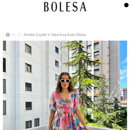
Pembe Çiçekli V Yaka Kısa Kollu Elbise