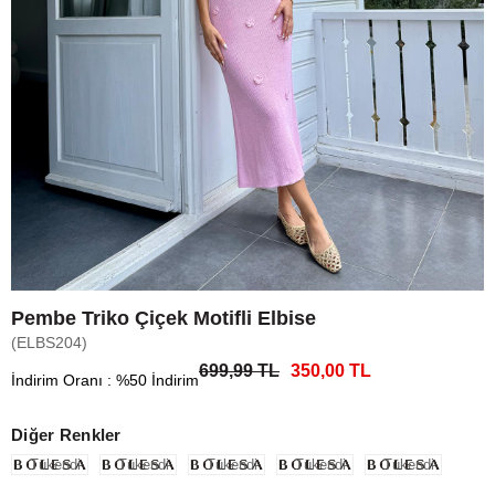
Pembe Triko Çiçek Motifli Elbise
(ELBS204)
699,99 TL
350,00 TL
İndirim Oranı
:
%
50
İndirim
Diğer Renkler
Tükendi
Tükendi
Tükendi
Tükendi
Tükendi