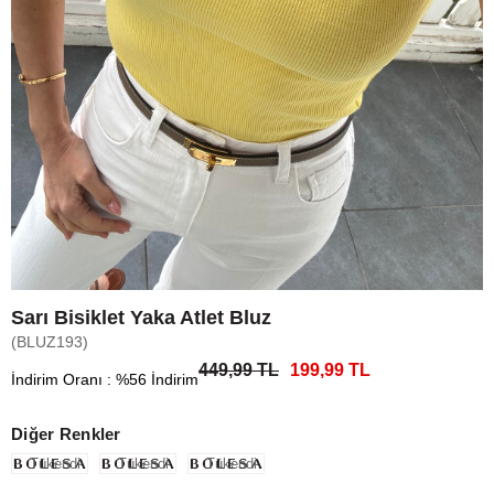
Sarı Bisiklet Yaka Atlet Bluz
(BLUZ193)
449,99 TL
199,99 TL
İndirim Oranı
:
%
56
İndirim
Diğer Renkler
Tükendi
Tükendi
Tükendi