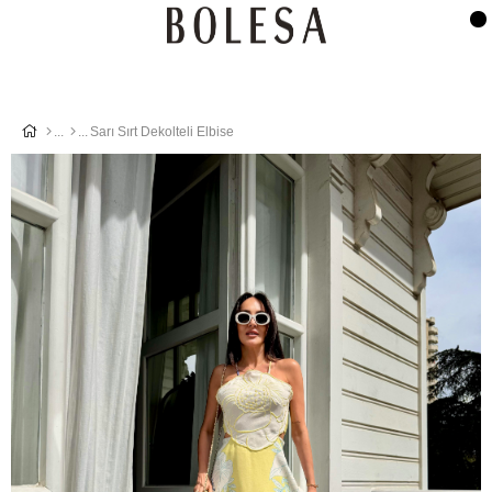
Sarı Sırt Dekolteli Elbise