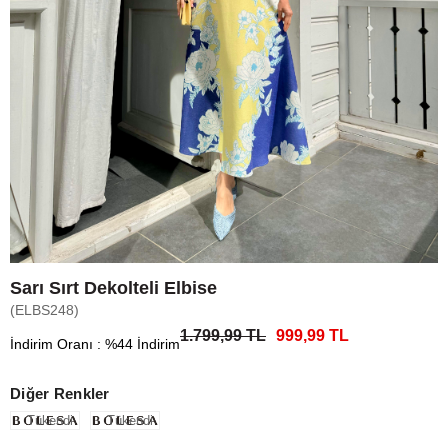
Sarı Sırt Dekolteli Elbise
(ELBS248)
1.799,99 TL
999,99 TL
İndirim Oranı
:
%
44
İndirim
Diğer Renkler
Tükendi
Tükendi