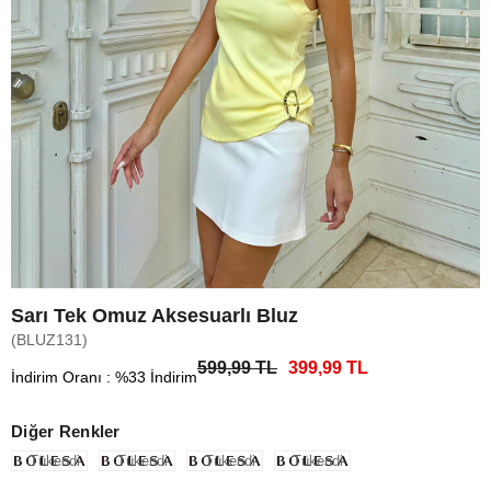
Sarı Tek Omuz Aksesuarlı Bluz
(BLUZ131)
599,99 TL
399,99 TL
İndirim Oranı
:
%
33
İndirim
Diğer Renkler
Tükendi
Tükendi
Tükendi
Tükendi