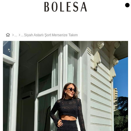
Siyah Astarlı Şort Merserize Takım