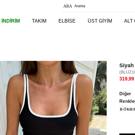
 İNDİRİM
TAKIM
ELBİSE
ÜST GİYİM
ALT 
Siyah 
(BLUZ1
319,99
Diğer
Renkle
Tüken