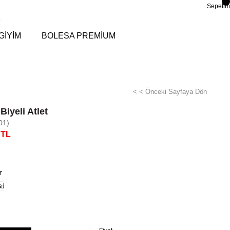
Sepetim
GİYİM
BOLESA PREMİUM
< < Önceki Sayfaya Dön
Biyeli Atlet
01)
 TL
r
di