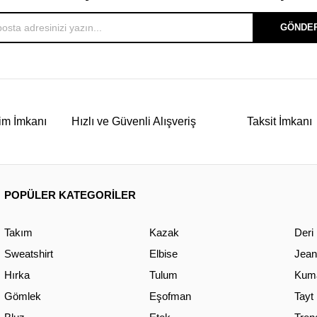
GÖNDE
im İmkanı
Hızlı ve Güvenli Alışveriş
Taksit İmkanı
POPÜLER KATEGORİLER
Takım
Kazak
Deri
Sweatshirt
Elbise
Jean
Hırka
Tulum
Kuma
Gömlek
Eşofman
Tayt