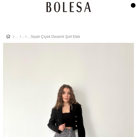
Siyah Çiçek Desenli Şort Etek