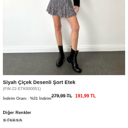
Siyah Çiçek Desenli Şort Etek
(FW-22-ETK000051)
279,99 TL
191,99 TL
İndirim Oranı
:
%
31
İndirim
Diğer Renkler
Tükendi