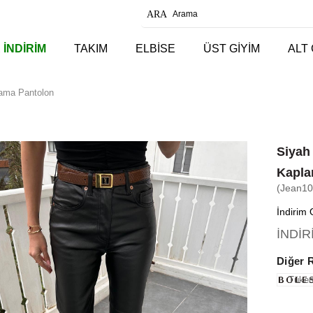
 İNDİRİM
TAKIM
ELBİSE
ÜST GİYİM
ALT 
lama Pantolon
Siyah
Kapla
(Jean10
İndirim 
İNDİ
Diğer 
Tüken