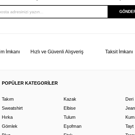
GÖNDE
im İmkanı
Hızlı ve Güvenli Alışveriş
Taksit İmkanı
POPÜLER KATEGORİLER
Takım
Kazak
Deri
Sweatshirt
Elbise
Jean
Hırka
Tulum
Kuma
Gömlek
Eşofman
Tayt