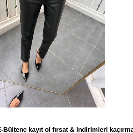
-Bültene kayıt ol fırsat & indirimleri kaçırm