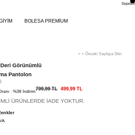
Sepetim
GİYİM
BOLESA PREMİUM
< < Önceki Sayfaya Dön
 Deri Görünümlü
ma Pantolon
)
799,99 TL
499,99 TL
Oranı
:
%
38
İndirim
RİMLİ ÜRÜNLERDE İADE YOKTUR.
Renkler
di