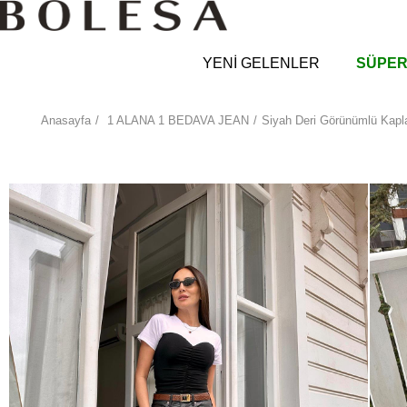
YENİ GELENLER
SÜPER
Anasayfa
1 ALANA 1 BEDAVA JEAN
Siyah Deri Görünümlü Kap