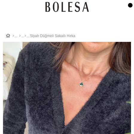
Siyah Düğmeli Sakallı Hırka