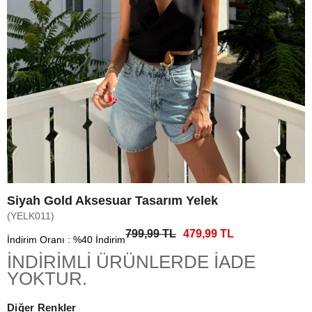
Siyah Gold Aksesuar Tasarım Yelek
(YELK011)
799,99 TL
479,99 TL
İndirim Oranı
:
%
40
İndirim
​​​​​​​İNDİRİMLİ ÜRÜNLERDE İADE
YOKTUR.
Diğer Renkler