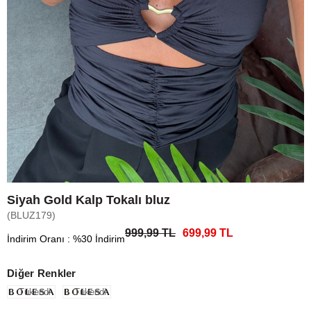
Siyah Gold Kalp Tokalı bluz
(BLUZ179)
999,99 TL
699,99 TL
İndirim Oranı
:
%
30
İndirim
Diğer Renkler
Tükendi
Tükendi