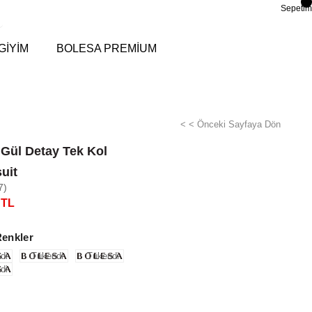
Sepetim
GİYİM
BOLESA PREMİUM
< < Önceki Sayfaya Dön
 Gül Detay Tek Kol
uit
7)
 TL
Renkler
di
Tükendi
Tükendi
di