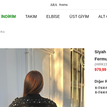
 İNDİRİM
TAKIM
ELBİSE
ÜST GİYİM
ALT 
ırka
Siyah 
Fermu
(HIRK19
979,99
Diğer 
Tüken
Tüken