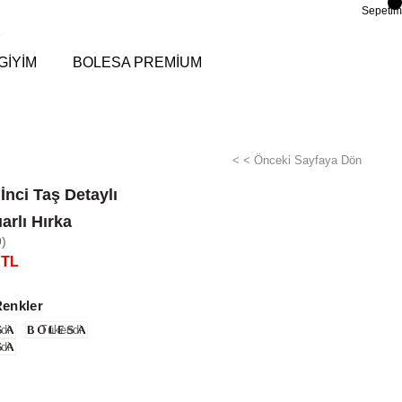
Sepetim
GİYİM
BOLESA PREMİUM
< < Önceki Sayfaya Dön
İnci Taş Detaylı
arlı Hırka
)
 TL
Renkler
di
Tükendi
di