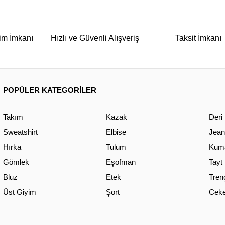
im İmkanı
Hızlı ve Güvenli Alışveriş
Taksit İmkanı
POPÜLER KATEGORİLER
Takım
Kazak
Deri
Sweatshirt
Elbise
Jean
Hırka
Tulum
Kuma
Gömlek
Eşofman
Tayt
Bluz
Etek
Tren
Üst Giyim
Şort
Ceke