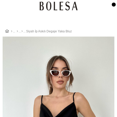
Siyah İp Askılı Degaje Yaka Bluz