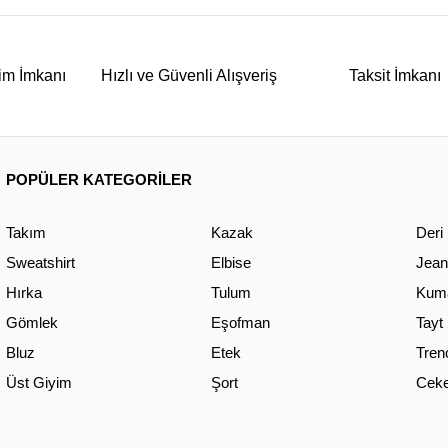
im İmkanı
Hızlı ve Güvenli Alışveriş
Taksit İmkanı
POPÜLER KATEGORİLER
Takım
Kazak
Deri
Sweatshirt
Elbise
Jean
Hırka
Tulum
Kuma
Gömlek
Eşofman
Tayt
Bluz
Etek
Tren
Üst Giyim
Şort
Ceke