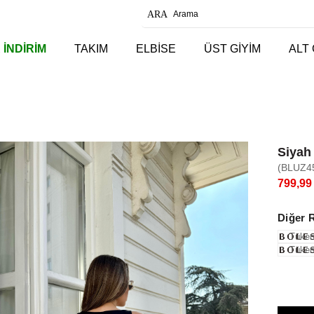
 İNDİRİM
TAKIM
ELBİSE
ÜST GİYİM
ALT 
Siyah 
(BLUZ4
799,99
Diğer 
Tüken
Tüken