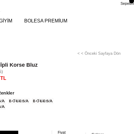
Sepetim
GİYİM
BOLESA PREMİUM
< < Önceki Sayfaya Dön
İpli Korse Bluz
5)
 TL
Renkler
di
Tükendi
Tükendi
di
Fiyat