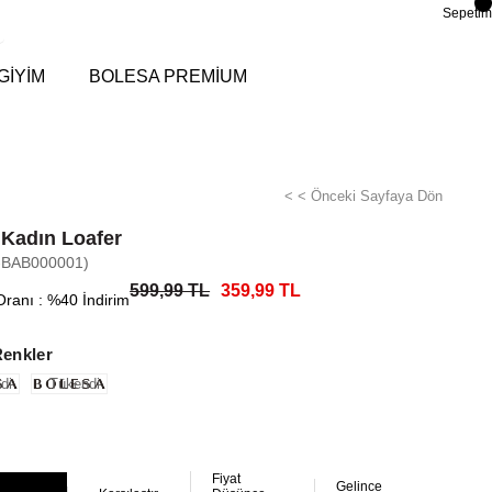
Sepetim
GİYİM
BOLESA PREMİUM
< < Önceki Sayfaya Dön
 Kadın Loafer
-BAB000001)
599,99 TL
359,99 TL
Oranı
:
%
40
İndirim
Renkler
di
Tükendi
Fiyat
Gelince