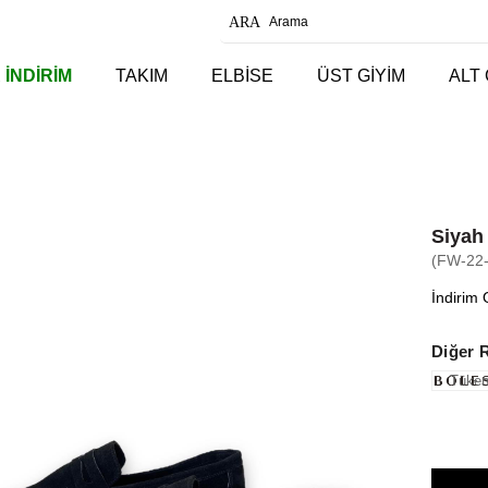
 İNDİRİM
TAKIM
ELBİSE
ÜST GİYİM
ALT 
Siyah
(FW-22
İndirim 
Diğer 
Tüken