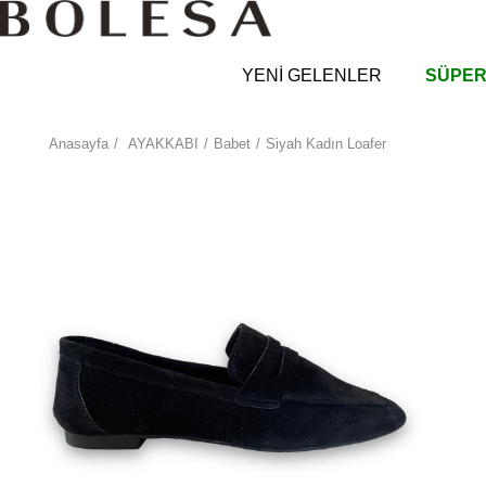
YENİ GELENLER
SÜPER
Anasayfa
AYAKKABI
Babet
Siyah Kadın Loafer