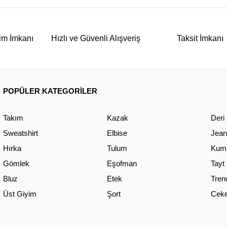
im İmkanı
Hızlı ve Güvenli Alışveriş
Taksit İmkanı
POPÜLER KATEGORİLER
Takım
Kazak
Deri
Sweatshirt
Elbise
Jean
Hırka
Tulum
Kuma
Gömlek
Eşofman
Tayt
Bluz
Etek
Tren
Üst Giyim
Şort
Ceke