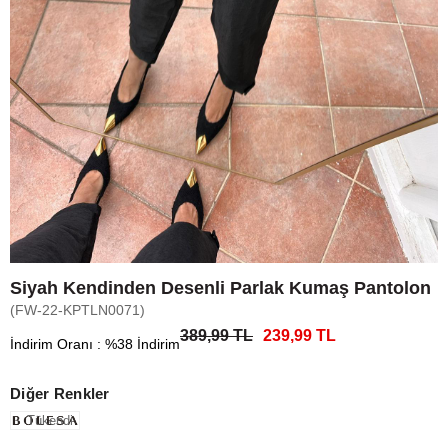
Siyah Kendinden Desenli Parlak Kumaş Pantolon
(FW-22-KPTLN0071)
389,99 TL
239,99 TL
İndirim Oranı
:
%
38
İndirim
Diğer Renkler
Tükendi