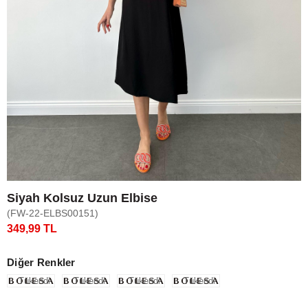
Siyah Kolsuz Uzun Elbise
(FW-22-ELBS00151)
349,99 TL
Diğer Renkler
Tükendi
Tükendi
Tükendi
Tükendi