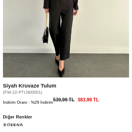
Siyah Kruvaze Tulum
(FW-22-PTLN00001)
539,99 TL
383,99 TL
İndirim Oranı
:
%
29
İndirim
Diğer Renkler
Tükendi