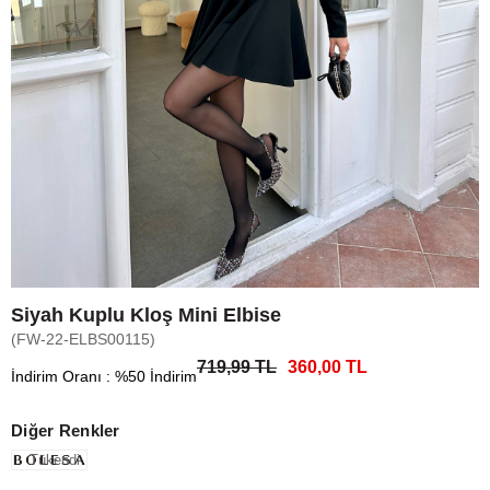
Siyah Kuplu Kloş Mini Elbise
(FW-22-ELBS00115)
719,99 TL
360,00 TL
İndirim Oranı
:
%
50
İndirim
Diğer Renkler
Tükendi