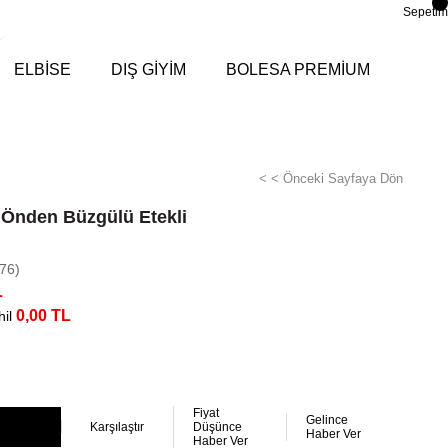
Sepetim
ELBİSE
DIŞ GİYİM
BOLESA PREMİUM
< < Önceki Sayfaya Dön
 Önden Büzgülü Etekli
76)
L
0,00 TL
il
Fiyat
Gelince
Karşılaştır
Düşünce
Haber Ver
Haber Ver