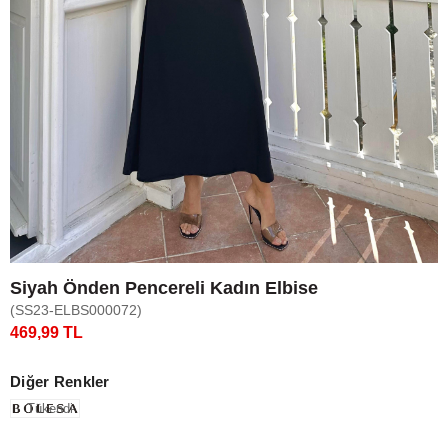
Siyah Önden Pencereli Kadın Elbise
(SS23-ELBS000072)
469,99 TL
Diğer Renkler
Tükendi