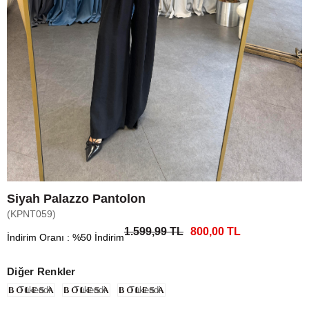
Siyah Palazzo Pantolon
(KPNT059)
1.599,99 TL
800,00 TL
İndirim Oranı
:
%
50
İndirim
Diğer Renkler
Tükendi
Tükendi
Tükendi