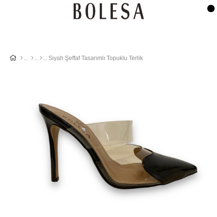
Siyah Şeffaf Tasarımlı Topuklu Terlik