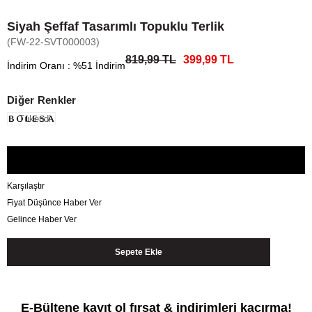
Siyah Şeffaf Tasarımlı Topuklu Terlik
(FW-22-SVT000003)
819,99 TL
399,99 TL
İndirim Oranı
:
%
51
İndirim
Diğer Renkler
Tükendi
Karşılaştır
Fiyat Düşünce Haber Ver
Gelince Haber Ver
E-Bültene kayıt ol fırsat & indirimleri kaçırma!