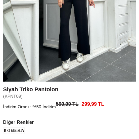
Siyah Triko Pantolon
(KPNT09)
599,99 TL
299,99 TL
İndirim Oranı
:
%
50
İndirim
Diğer Renkler
Tükendi